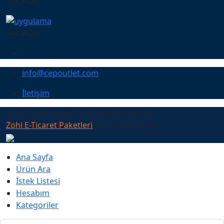
YAKINDA!
YAKINDA!
info@cepoutlet.com
İletişim
©2025 Cep Outlet. Tüm Hakları Saklıdır.
Zohi E-Ticaret Paketleri
ile hazırlanmıştır.
Ana Sayfa
Ürün Ara
İstek Listesi
Hesabım
Kategoriler