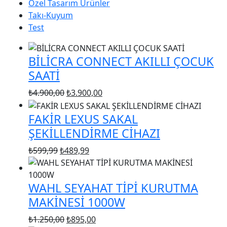
Özel Tasarım Ürünler
Takı-Kuyum
Test
BİLİCRA CONNECT AKILLI ÇOCUK
SAATİ
Orijinal
Şu
₺
4.900,00
₺
3.900,00
fiyat:
andaki
FAKİR LEXUS SAKAL
₺4.900,00.
fiyat:
₺3.900,00.
ŞEKİLLENDİRME CİHAZI
Orijinal
Şu
₺
599,99
₺
489,99
fiyat:
andaki
₺599,99.
fiyat:
WAHL SEYAHAT TİPİ KURUTMA
₺489,99.
MAKİNESİ 1000W
Orijinal
Şu
₺
1.250,00
₺
895,00