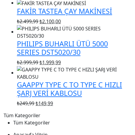
fiyat:
andaki
FAKİR TASTEA ÇAY MAKİNESİ
₺1.250,00.
fiyat:
₺895,00.
Orijinal
Şu
₺
2.499,99
₺
2.100,00
fiyat:
andaki
₺2.499,99.
fiyat:
PHILIPS BUHARLI ÜTÜ 5000
₺2.100,00.
SERIES DST5020/30
Orijinal
Şu
₺
2.999,99
₺
1.999,99
fiyat:
andaki
₺2.999,99.
fiyat:
GAAPPY TYPE C TO TYPE C HIZLI
₺1.999,99.
ŞARJ VERİ KABLOSU
Orijinal
Şu
₺
249,99
₺
149,99
fiyat:
andaki
Tüm Kategoriler
₺249,99.
fiyat:
Tüm Kategoriler
₺149,99.
Anasayfa Vitrin