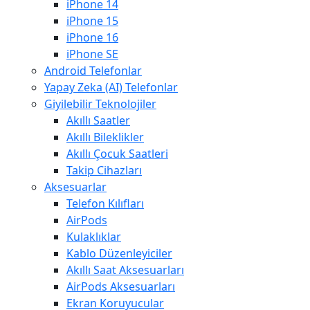
iPhone 14
iPhone 15
iPhone 16
iPhone SE
Android Telefonlar
Yapay Zeka (AI) Telefonlar
Giyilebilir Teknolojiler
Akıllı Saatler
Akıllı Bileklikler
Akıllı Çocuk Saatleri
Takip Cihazları
Aksesuarlar
Telefon Kılıfları
AirPods
Kulaklıklar
Kablo Düzenleyiciler
Akıllı Saat Aksesuarları
AirPods Aksesuarları
Ekran Koruyucular